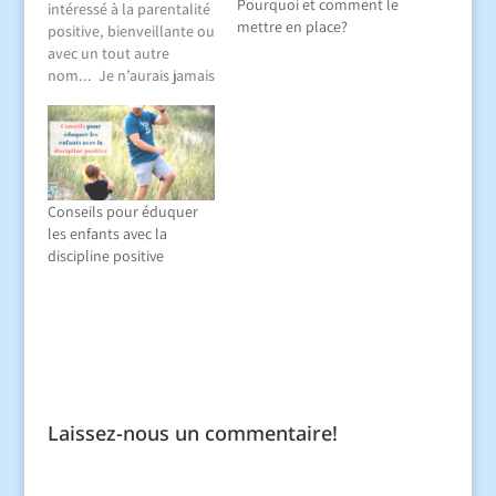
Pourquoi et comment le
intéressé à la parentalité
mettre en place?
positive, bienveillante ou
avec un tout autre
nom... Je n’aurais jamais
cru pouvoir apprendre
autant de choses ! Ah
oui ? On peut savoir... :
Pourquoi mon enfant
pique une crise ? Que
mon enfant me transmet
Conseils pour éduquer
un message au travers
les enfants avec la
d’une colère ? Qu’il est…
discipline positive
Laissez-nous un commentaire!