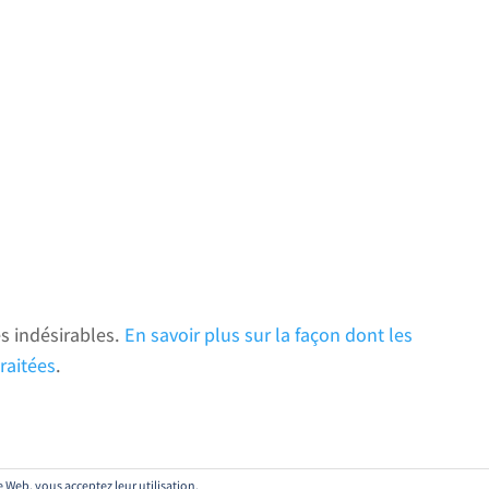
es indésirables.
En savoir plus sur la façon dont les
raitées
.
te Web, vous acceptez leur utilisation.