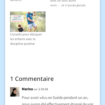
avec un tout autre
nom... Je n’aurais jamais
cru pouvoir apprendre
autant de choses ! Ah
oui ? On peut savoir... :
Pourquoi mon enfant
pique une crise ? Que
mon enfant me transmet
Conseils pour éduquer
un message au travers
les enfants avec la
d’une colère ? Qu’il est…
discipline positive
1 Commentaire
Marina
sur à 00:48
Pour avoir vécu en Suède pendant un an,
nous avons été effectivement étonné de voir